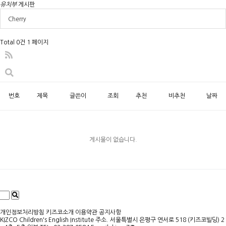
유치부
게시판
Cherry
Total 0건
1 페이지
번호
제목
글쓴이
조회
추천
비추천
날짜
게시물이 없습니다.
개인정보처리방침
키즈코소개
이용약관
공지사항
KIZCO Children's English Institute
주소. 서울특별시 은평구 연서로 518 (키즈코빌딩) 2